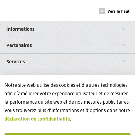
Vers le haut
Informations
Partenaires
Services
Liens
Notre site web utilise des cookies et d’autres technologies
afin d’améliorer votre expérience utilisateur et de mesurer
Réseaux sociaux
la performance du site web et de nos mesures publicitaires.
Vous trouverez plus d’informations et d’options dans notre
Avez-vous des questions sur nos formations continues? Nous
déclaration de confidentialité
.
sommes à votre disposition au +41444348835 et
events@weka.ch
.
Contact