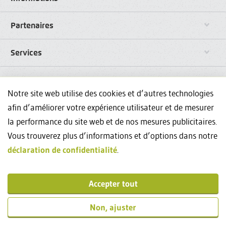
Partenaires
Services
Liens
Notre site web utilise des cookies et d’autres technologies
afin d’améliorer votre expérience utilisateur et de mesurer
Réseaux sociaux
la performance du site web et de nos mesures publicitaires.
Vous trouverez plus d’informations et d’options dans notre
Avez-vous des questions sur nos formations continues? Nous
sommes à votre disposition au +41444348835 et
events@weka.ch
.
déclaration de confidentialité
.
Contact
Accepter tout
Impressum
© 2026 WEKA Business Media SA, Zurich
Non, ajuster
Réalisation: weber.digital