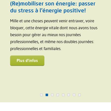
(Re)mobiliser son énergie: passer
Lin
du stress à l’énergie positive!
rec
Mille et une choses peuvent venir entraver, voire
Cette
es à
bloquer, cette énergie vitale dont nous avons tous
néces
gue de
besoin pour gérer au mieux nos journées
effic
elon
professionnelles, et même nos doubles journées:
talen
professionnelles et familiales.
même 
Plus d'infos
P