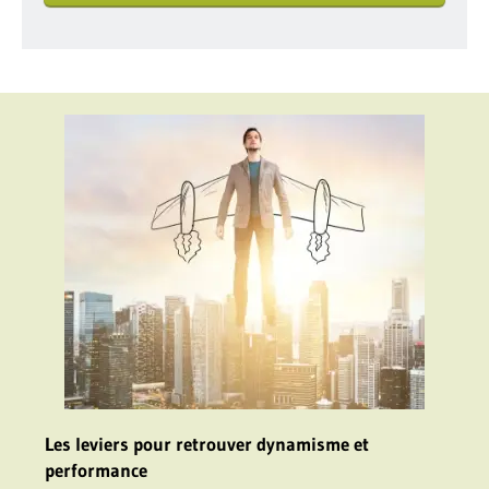
aux
Les leviers pour retrouver dynamisme et
Optim
performance
empl