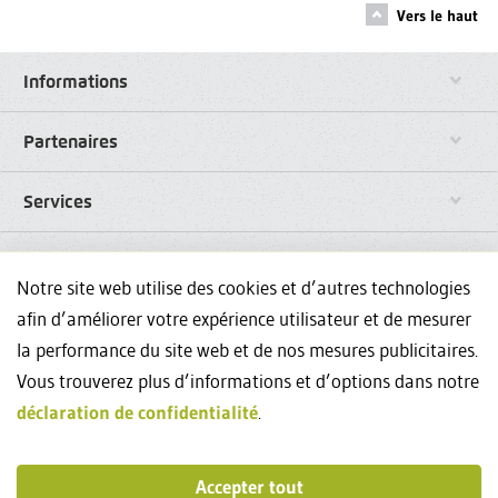
Vers le haut
Informations
Partenaires
Services
Liens
Notre site web utilise des cookies et d’autres technologies
afin d’améliorer votre expérience utilisateur et de mesurer
Réseaux sociaux
la performance du site web et de nos mesures publicitaires.
Vous trouverez plus d’informations et d’options dans notre
Avez-vous des questions sur nos formations continues? Nous
déclaration de confidentialité
.
sommes à votre disposition au +41444348835 et
events@weka.ch
.
Contact
Accepter tout
Impressum