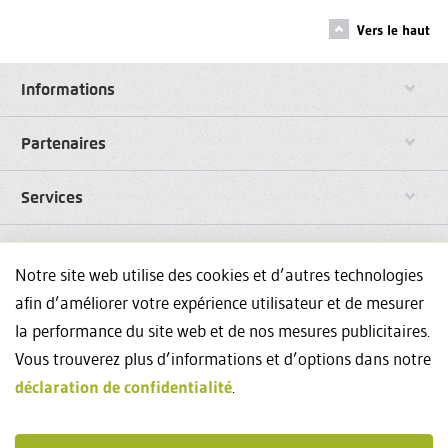
Vers le haut
Informations
Partenaires
Services
Liens
Notre site web utilise des cookies et d’autres technologies
afin d’améliorer votre expérience utilisateur et de mesurer
Réseaux sociaux
la performance du site web et de nos mesures publicitaires.
Vous trouverez plus d’informations et d’options dans notre
Avez-vous des questions sur nos formations continues? Nous
déclaration de confidentialité
.
sommes à votre disposition au +41444348835 et
events@weka.ch
.
Contact