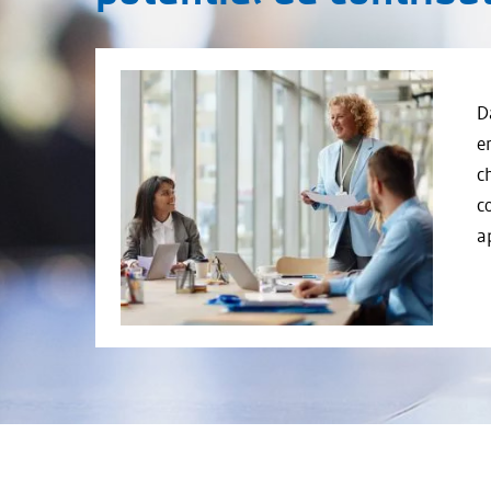
D
e
c
c
a