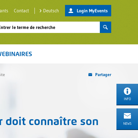
nants
Contact
Deutsch
Login MyEvents
EBINAIRES
ite
Partager
INFO
r doit connaître son
NEWS