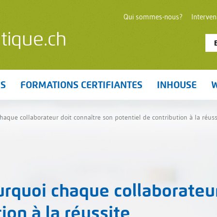
Qui sommes-nous?
Interve
tique.ch
ES
FORMATIONS CERTIFIANTES
INHOUSE
W
aque collaborateur doit connaître son potentiel de contribution à la réuss
urquoi chaque collaborateu
ion à la réussite