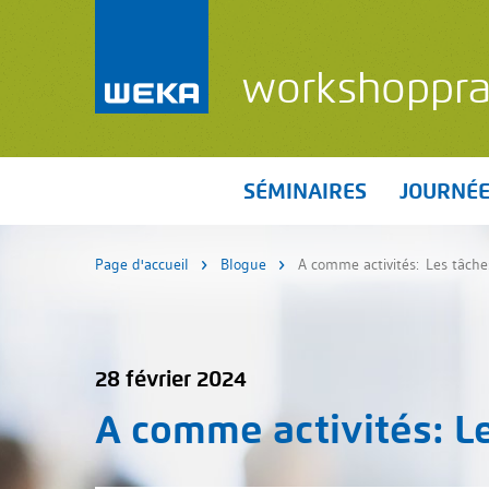
workshoppra
SÉMINAIRES
JOURNÉ
Page d'accueil
Blogue
A comme activités: Les tâche
28 février 2024
A comme activités
: L