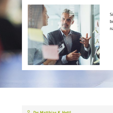
S
b
n
De: Matthias K. Hettl