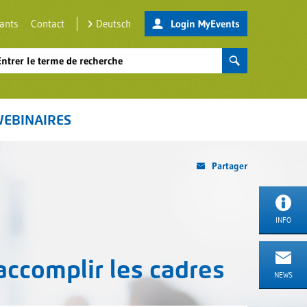
nants
Contact
Deutsch
Login MyEvents
EBINAIRES
Partager
INFO
accomplir les cadres
NEWS