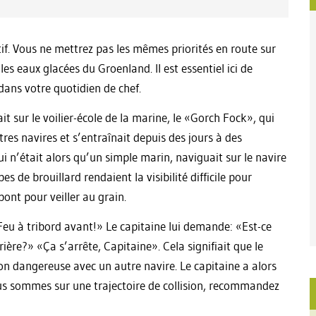
tif. Vous ne mettrez pas les mêmes priorités en route sur
es eaux glacées du Groenland. Il est essentiel ici de
dans votre quotidien de chef.
t sur le voilier-école de la marine, le «Gorch Fock», qui
res navires et s’entraînait depuis des jours à des
i n’était alors qu’un simple marin, naviguait sur le navire
es de brouillard rendaient la visibilité difficile pour
 pont pour veiller au grain.
Feu à tribord avant!» Le capitaine lui demande: «Est-ce
rière?» «Ça s’arrête, Capitaine». Cela signifiait que le
ion dangereuse avec un autre navire. Le capitaine a alors
ous sommes sur une trajectoire de collision, recommandez