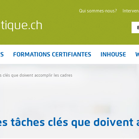
Qui sommes-nous?
Interve
tique.ch
ES
FORMATIONS CERTIFIANTES
INHOUSE
W
s clés que doivent accomplir les cadres
es tâches clés que doivent 