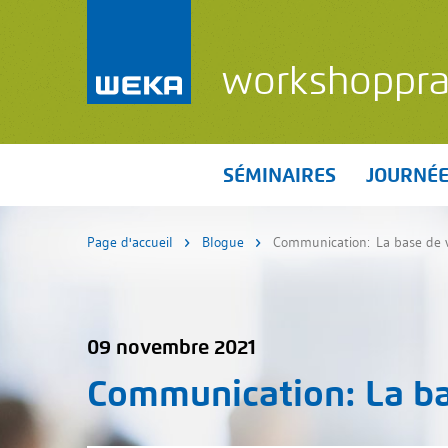
workshoppra
SÉMINAIRES
JOURNÉ
Page d'accueil
Blogue
Communication: La base de v
09 novembre 2021
Communication
: La b