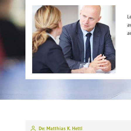
L
a
a
De: Matthias K. Hettl