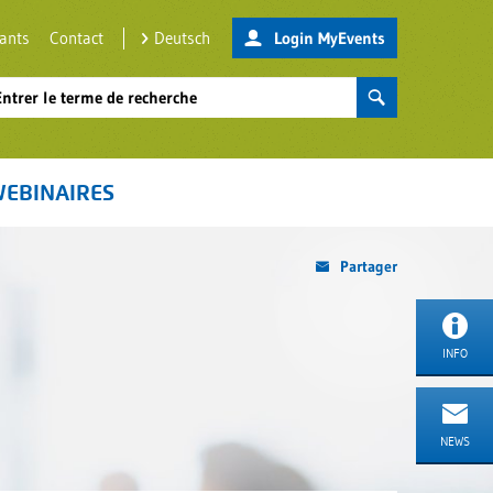
nants
Contact
Deutsch
Login MyEvents
EBINAIRES
Partager
INFO
NEWS