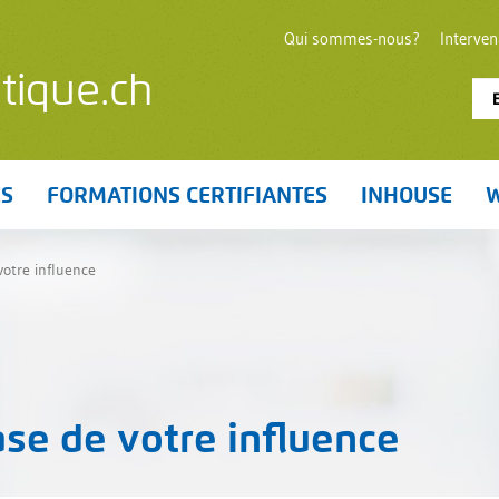
Qui sommes-nous?
Interve
tique.ch
ES
FORMATIONS CERTIFIANTES
INHOUSE
W
otre influence
ase de votre influence