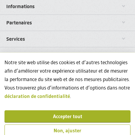
Informations
Partenaires
Services
Liens
Notre site web utilise des cookies et d’autres technologies
afin d’améliorer votre expérience utilisateur et de mesurer
Réseaux sociaux
la performance du site web et de nos mesures publicitaires.
Vous trouverez plus d’informations et d’options dans notre
Avez-vous des questions sur nos formations continues? Nous
déclaration de confidentialité
.
sommes à votre disposition au +41444348835 et
events@weka.ch
.
Contact
Accepter tout
Impressum
Non, ajuster
© 2026 WEKA Business Media SA, Zurich